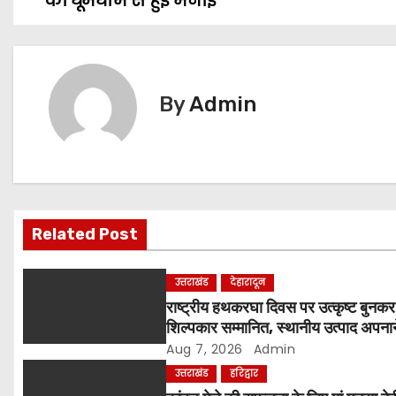
की धूमधाम से हुई मनाई
o
s
t
By
Admin
n
a
v
Related Post
i
g
उत्तराखंड
देहारादून
राष्ट्रीय हथकरघा दिवस पर उत्कृष्ट बुनक
a
शिल्पकार सम्मानित, स्थानीय उत्पाद अपना
आह्वान
Aug 7, 2026
Admin
t
उत्तराखंड
हरिद्वार