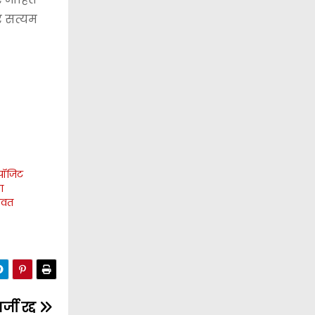
र सत्यम
िपॉजिट
ा
रावत
जी रद्द