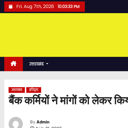
S
Fri. Aug 7th, 2026
10:03:34 PM
k
i
p
t
o
c
o
उत्तराखंड
n
t
e
उत्तराखंड
हरिद्वार
n
बैंक कर्मियों ने मांगों को लेकर कि
t
By
Admin