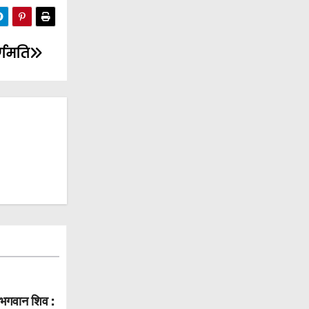
्णमति
ैं भगवान शिव :