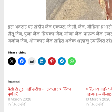
इस अवसर पर संदीप जैन एकम्स, जे.सी. जैन, मीडिया प्रभार
रीतू जैन, पूजा जैन, प्रियंका जैन, मोना जैन, पारूल जैन, रज
मनोज जैन, ओमकार जैन सहित अनेक श्रद्धालु उपस्थित रहे। क
Share this:
Related
पैसों से सुख नहीं खरीदा जा सकता : आर्यिका
भक्तिमय माहौल मे
पूर्णमति
महामण्डल बीजाक्
11 March 2026
10 March 2026
In "उत्तराखंड"
In "उत्तराखंड"