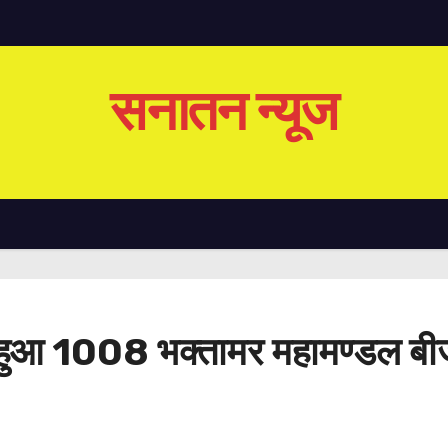
सनातन न्यूज
न हुआ 1008 भक्तामर महामण्डल बीज