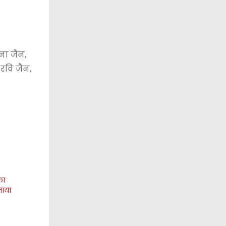
ना जैन,
 रवि जैन,
का
नाया