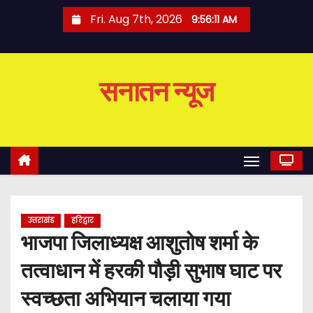
S
Fri. Aug 7th, 2026
9:56:12 AM
k
i
p
सनातन न्यूज
t
o
c
o
n
t
e
उत्तराखंड
हरिद्वार
n
भाजपा जिलाध्यक्ष आशुतोष शर्मा के
t
तत्वाधान में हरकी पौड़ी सुभाष घाट पर
स्वच्छता अभियान चलाया गया