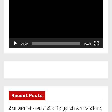
i
d
e
o
P
l
00:00
00:25
a
y
e
r
Recent Posts
रेखा आर्या ने श्रीमहंत डॉ. रविंद्र पुरी से लिया आशीर्वाद,