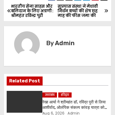
भारतीय सेना साहस और
सुप्रयास संस्था ने मेधावी
P
बलिदान के लिए अग्रणी :
निर्धन बच्चों की शेष छह
श्रीमहंत रविन्द्र पुरी
माह की फीस जमा की
o
s
t
By
Admin
n
a
v
Related Post
i
g
उत्तराखंड
हरिद्वार
रेखा आर्या ने श्रीमहंत डॉ. रविंद्र पुरी से लिया
a
आशीर्वाद, ओलंपिक संकल्प कांवड़ यात्रा को
मिला संतों का समर्थन
Aug 6, 2026
Admin