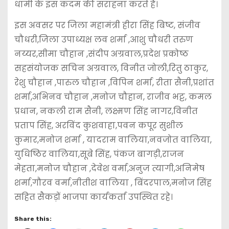
धामी के इस कदम की सराहना करते हैं।
इस अवसर पर जिला महामंत्री हीरा सिंह बिष्ट, संजीव
चौधरी,जिला उपाध्यक्ष लव शर्मा ,आशु चौधरी तरुण
नय्यर,सीमा चौहान ,संदीप अग्रवाल,प्रदेश प्रकोष्ठ
सहसंयोजक सचिन अग्रवाल, विनीत जोली,रितु ठाकुर,
रेशु चौहान ,पारुल चौहान ,विपिन शर्मा, रीता सैनी,प्रशांत
शर्मा,अभिनव चौहान ,मनोज चौहान, राजीव भट्ट, कमल
प्रधान, नकली राम सैनी, लक्ष्मण सिंह नागर,विनीत
प्रताप सिंह, अरविंद कुशवाहा,पवन कपूर सुशील
कुमार,मनोज शर्मा , यादराम वालिया,नवजोत वालिया,
युधिष्ठिर वालिया,सूबे सिंह, पंकज बागड़ी,राजन
मेहता,मनोज चौहान ,देवेश वर्मा,अनुज त्यागी,अनिमेष
शर्मा,गौरव वर्मा,नीतीश वालिया , बिंदरपाल,मनोज सिंह
सहित सैकड़ों भाजपा कार्यकर्ता उपस्थित रहे।
Share this: