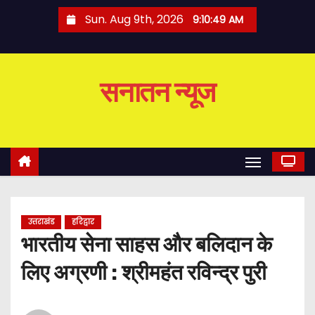
S
Sun. Aug 9th, 2026
9:10:50 AM
k
i
p
सनातन न्यूज
t
o
c
o
n
t
e
उत्तराखंड
हरिद्वार
n
भारतीय सेना साहस और बलिदान के
t
लिए अग्रणी : श्रीमहंत रविन्द्र पुरी