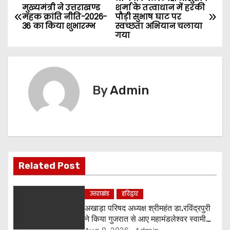
P
मुख्यमंत्री ने उत्तराखण्ड
शर्मा के तत्वाधान में हरकी
महक क्रांति नीति-2026-
पौड़ी सुभाष घाट पर
o
36 का किया शुभारम्भ
स्वच्छता अभियान चलाया
गया
s
t
n
By
Admin
a
v
i
Related Post
g
a
उत्तराखंड
हरिद्वार
अखाड़ा परिषद अध्यक्ष श्रीमहंत डा.रविंद्रपुरी
t
ने किया गुजरात से आए महामंडलेश्वर स्वामी
कुर्षी पुरी और भक्तों का स्वागत