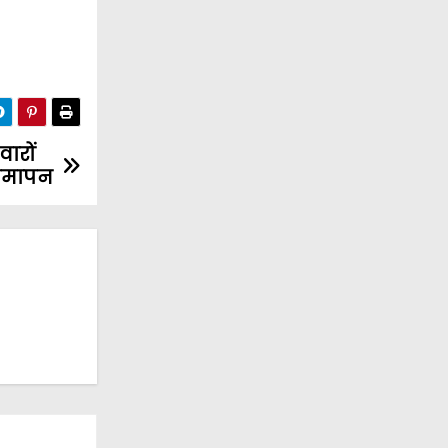
वारों
 समापन