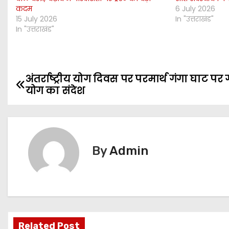
कदम
6 July 2026
15 July 2026
In "उत्तराखंड"
In "उत्तराखंड"
अंतर्राष्ट्रीय योग दिवस पर परमार्थ गंगा घाट पर ग
P
योग का संदेश
o
s
t
By
Admin
n
a
v
Related Post