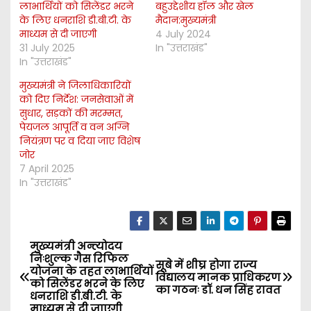
लाभार्थियों को सिलेंडर भरने
बहुउद्देशीय हॉल और खेल
के लिए धनराशि डी.बी.टी. के
मैदान:मुख्यमंत्री
माध्यम से दी जाएगी
4 July 2024
31 July 2025
In "उत्तराखंड"
In "उत्तराखंड"
मुख्यमंत्री ने जिलाधिकारियों
को दिए निर्देश: जनसेवाओं में
सुधार, सड़कों की मरम्मत,
पेयजल आपूर्ति व वन अग्नि
नियंत्रण पर व दिया जाए विशेष
जोर
7 April 2025
In "उत्तराखंड"
मुख्यमंत्री अन्त्योदय
P
निःशुल्क गैस रिफिल
सूबे में शीघ्र होगा राज्य
योजना के तहत लाभार्थियों
o
विद्यालय मानक प्राधिकरण
को सिलेंडर भरने के लिए
का गठनः डॉ. धन सिंह रावत
धनराशि डी.बी.टी. के
माध्यम से दी जाएगी