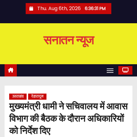
S
Thu. Aug 6th, 2026
6:36:31 PM
k
i
p
सनातन न्यूज
t
o
c
o
n
t
e
उत्तराखंड
देहारादून
n
मुख्यमंत्री धामी ने सचिवालय में आवास
t
विभाग की बैठक के दौरान अधिकारियों
को निर्देश दिए