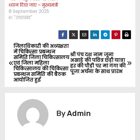
ध्यान दिया जाए – मुख्यमंत्री
8 September 2025
In "उत्तराखंड"
जिलाधिकारी की अध्यक्षता
P
में चिकित्सा प्रबन्धन
श्री पंच दश नाम जूना
समिति जिला चिकित्सालय
o
अखाड़े की पवित्र छड़ी यात्रा
एवं जिला महिला
हर की पौड़ी पर मां गंगा की
चिकित्सालय की चिकित्सा
पूजा अर्चना के साथ प्रारंभ
s
प्रबन्धन समिति की बैठक
आयोजित हुई
t
n
By
Admin
a
v