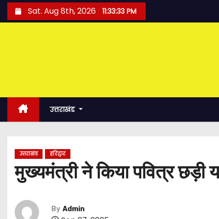
S
Sat. Aug 8th, 2026
11:33:35 PM
k
i
p
t
o
c
o
उत्तराखंड
n
t
e
उत्तराखंड
हरिद्वार
n
मुख्यमंत्री ने किया पवित्र छड़ी य
t
By
Admin