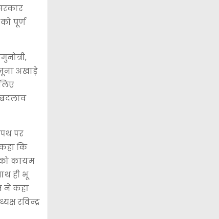
श सरकार
ो पूर्ण
ुनोत्री,
 जूना अखाड़े
 लिए
ें बदलाव
े पथ पर
े कहा कि
न को कायम
ाथ ही भू
ज ने कहा
्ष रविन्द्र