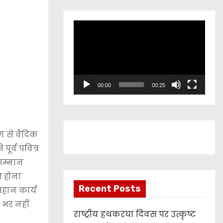
V
i
d
e
o
00:00
00:25
P
l
a
ंगण से वैदिक
y
ूर्व पवित्र
e
सम्मान
r
ित होना
Recent Posts
 महान कार्य
 भर नहीं
राष्ट्रीय हथकरघा दिवस पर उत्कृष्ट