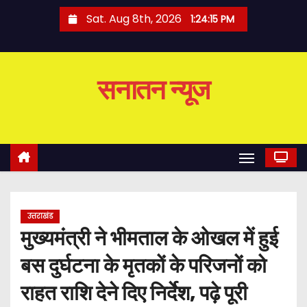
S
Sat. Aug 8th, 2026
1:24:16 PM
k
i
p
सनातन न्यूज
t
o
c
o
n
t
e
उत्तराखंड
n
मुख्यमंत्री ने भीमताल के ओखल में हुई
t
बस दुर्घटना के मृतकों के परिजनों को
राहत राशि देने दिए निर्देश, पढ़े पूरी