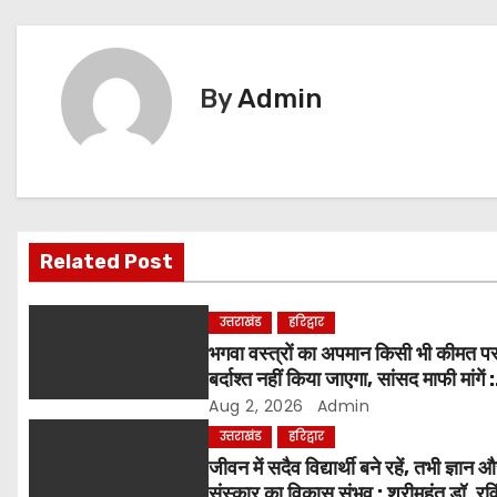
s
t
By
Admin
n
a
v
i
Related Post
g
उत्तराखंड
हरिद्वार
a
भगवा वस्त्रों का अपमान किसी भी कीमत प
बर्दाश्त नहीं किया जाएगा, सांसद माफी मांगें :
t
श्रीमहंत डॉ. रविंद्र पुरी महाराज
Aug 2, 2026
Admin
i
उत्तराखंड
हरिद्वार
जीवन में सदैव विद्यार्थी बने रहें, तभी ज्ञान 
o
संस्कार का विकास संभव : श्रीमहंत डॉ. रवि