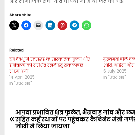
और सामाजिक सेवा गतिविधियाँ भी आयोजित की गईं।
Share this:
Related
हम देवभूमि उत्तराखंड के सांस्कृतिक मूल्यों और
मुख्यमंत्री बोले द
डेमोग्राफी को संरक्षित रखने हेतु संकल्पबद्ध –
शांति, अहिंसा और
सीएम धामी
6 July 2025
14 April 2025
In "उत्तराखंड"
In "उत्तराखंड"
आपदा प्रभावित क्षेत्र फुलेत, भैंसवाड़ गांव और छ
P
सहित कई स्थानों पर पहुंचकर कैबिनेट मंत्री गण
o
जोशी ने लिया जायजा