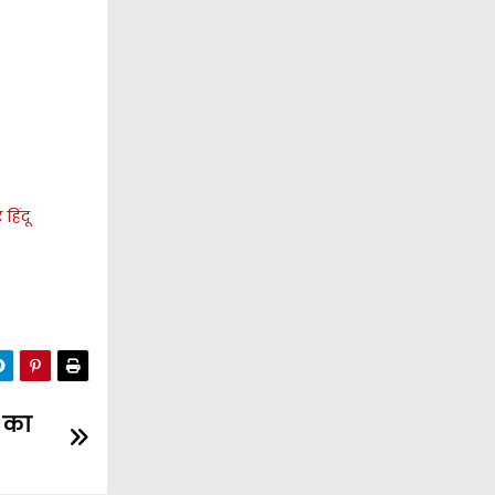
हिंदू
ी का