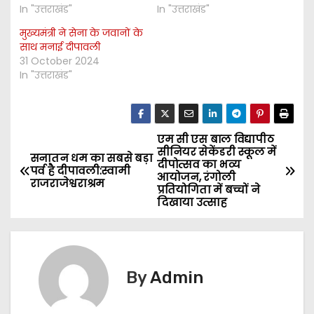
In "उत्तराखंड"
In "उत्तराखंड"
मुख्यमंत्री ने सेना के जवानों के
साथ मनाई दीपावली
31 October 2024
In "उत्तराखंड"
एम सी एस बाल विद्यापीठ
P
सीनियर सेकेंडरी स्कूल में
सनातन धम का सबसे बड़ा
दीपोत्सव का भव्य
o
पर्व है दीपावली:स्वामी
आयोजन, रंगोली
राजराजेश्वराश्रम
प्रतियोगिता में बच्चों ने
s
दिखाया उत्साह
t
n
By
Admin
a