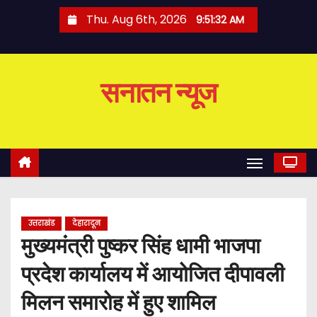
S
Thu. Aug 6th, 2026
9:51:33 AM
k
i
p
सनातन न्यूज
t
o
c
o
n
t
e
उत्तराखंड
देहारादून
n
मुख्यमंत्री पुष्कर सिंह धामी भाजपा
t
प्रदेश कार्यालय में आयोजित दीपावली
मिलन समारोह में हुए शामिल