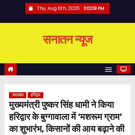
S
Thu. Aug 6th, 2026
3:02:20 PM
k
i
p
सनातन न्यूज
t
o
c
o
n
t
e
उत्तराखंड
हरिद्वार
n
मुख्यमंत्री पुष्कर सिंह धामी ने किया
t
हरिद्वार के बुग्गावाला में ‘मशरूम ग्राम’
का शुभारंभ, किसानों की आय बढ़ाने की