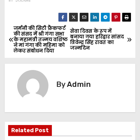
जर्मनी की सिटी फ्रैंकफर्ट
P
सेवा दिवस के रूप में
की संसद में श्री गंगा सभा
बनाया गया हरिद्वार सांसद
के महामंत्री तन्मय वशिष्ठ
o
त्रिवेन्द्र सिंह रावत का
ने मां गंगा की महिमा को
जन्मदिन
लेकर संबोधन दिया
s
t
n
By
Admin
a
v
i
Related Post
g