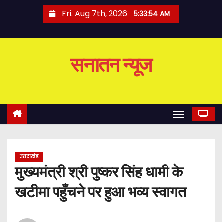
S
Fri. Aug 7th, 2026
5:33:54 AM
k
i
p
सनातन न्यूज
t
o
c
o
n
t
e
उत्तराखंड
n
मुख्यमंत्री श्री पुष्कर सिंह धामी के
t
खटीमा पहुँचने पर हुआ भव्य स्वागत