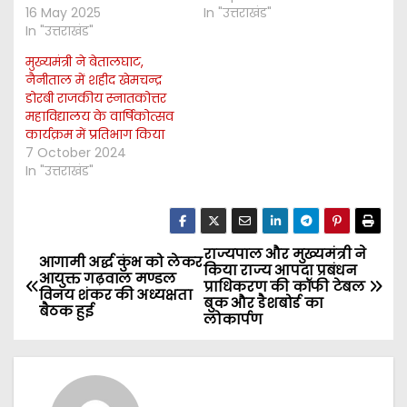
16 May 2025
In "उत्तराखंड"
In "उत्तराखंड"
मुख्यमंत्री ने बेतालघाट,
नैनीताल में शहीद खेमचन्द्र
डोरबी राजकीय स्नातकोत्तर
महाविद्यालय के वार्षिकोत्सव
कार्यक्रम में प्रतिभाग किया
7 October 2024
In "उत्तराखंड"
राज्यपाल और मुख्यमंत्री ने
P
आगामी अर्द्ध कुंभ को लेकर
किया राज्य आपदा प्रबंधन
आयुक्त गढ़वाल मण्डल
प्राधिकरण की कॉफी टेबल
o
विनय शंकर की अध्यक्षता
बुक और डैशबोर्ड का
बैठक हुई
लोकार्पण
s
t