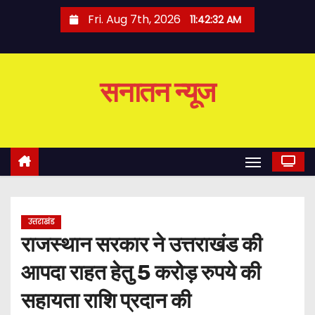
S
Fri. Aug 7th, 2026
11:42:32 AM
k
i
p
सनातन न्यूज
t
o
c
o
n
t
e
उत्तराखंड
n
राजस्थान सरकार ने उत्तराखंड की
t
आपदा राहत हेतु 5 करोड़ रुपये की
सहायता राशि प्रदान की