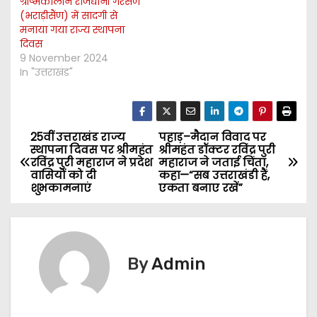
ग्रीष्मकालीन राजधानी गैरसैंण
(भराड़ीसैंण) में सादगी से
मनाया गया राज्य स्थापना
दिवस
9 November 2024
In "उत्तराखंड"
25वीं उत्तराखंड राज्य
पहाड़–मैदान विवाद पर
P
स्थापना दिवस पर श्रीमहंत
श्रीमहंत डॉक्टर रविंद्र पुरी
रविंद्र पुरी महाराज ने प्रदेश
महाराज ने जताई चिंता,
o
वासियों को दी
कहा—“सब उत्तराखंडी हैं,
शुभकामनाएं
एकता बनाए रखें”
s
t
n
By
Admin
a