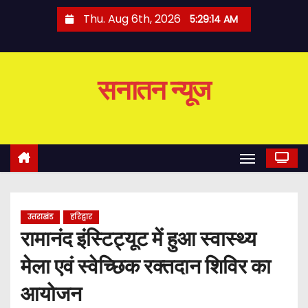
S
Thu. Aug 6th, 2026
5:29:14 AM
k
i
p
सनातन न्यूज
t
o
c
o
n
t
e
उत्तराखंड
हरिद्वार
n
रामानंद इंस्टिट्यूट में हुआ स्वास्थ्य
t
मेला एवं स्वेच्छिक रक्तदान शिविर का
आयोजन