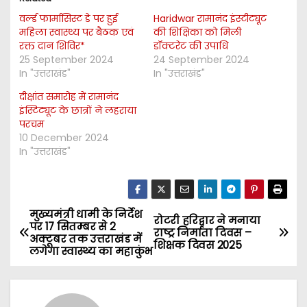
वर्ल्ड फार्मासिस्ट डे पर हुई
Haridwar रामानंद इंस्टीट्यूट
महिला स्वास्थ्य पर बैठक एवं
की शिक्षिका को मिली
रक्त दान शिविर*
डॉक्टरेट की उपाधि
25 September 2024
24 September 2024
In "उत्तराखंड"
In "उत्तराखंड"
दीक्षांत समारोह में रामानंद
इंस्टिट्यूट के छात्रों ने लहराया
परचम
10 December 2024
In "उत्तराखंड"
मुख्यमंत्री धामी के निर्देश
P
रोटरी हरिद्वार ने मनाया
पर 17 सितम्बर से 2
राष्ट्र निर्माता दिवस –
अक्टूबर तक उत्तराखंड में
o
शिक्षक दिवस 2025
लगेगा स्वास्थ्य का महाकुंभ
s