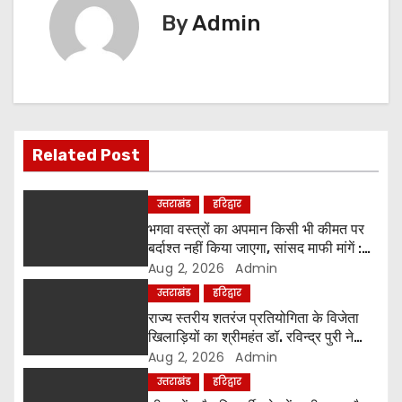
t
By
Admin
n
a
v
i
Related Post
g
उत्तराखंड
हरिद्वार
a
भगवा वस्त्रों का अपमान किसी भी कीमत पर
बर्दाश्त नहीं किया जाएगा, सांसद माफी मांगें :
t
श्रीमहंत डॉ. रविंद्र पुरी महाराज
Aug 2, 2026
Admin
उत्तराखंड
हरिद्वार
i
राज्य स्तरीय शतरंज प्रतियोगिता के विजेता
o
खिलाड़ियों का श्रीमहंत डॉ. रविन्द्र पुरी ने
किया सम्मान
Aug 2, 2026
Admin
n
उत्तराखंड
हरिद्वार