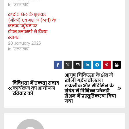
In "उत्तराखंड"
राष्ट्रीय खेल के शुभंकर
(मौली) एवं मशाल (टार्च) के
जनपद पहुँचने पर
डीएम,एसएसपी ने किया
स्वागत
20 January 2025
In "उत्तराखंड"
आयुष चिकित्सा के क्षेत्र में
P
खोजी गई नवीनतम
विविधता में एकता संवाद
तकनीक और मेडिसिन के
o
कार्यक्रम का आयोजन
संबंध में विभिन्न प्लेनरी
रविवार को
सेशन में प्रस्तुतिकरण दिया
s
गया
t
n