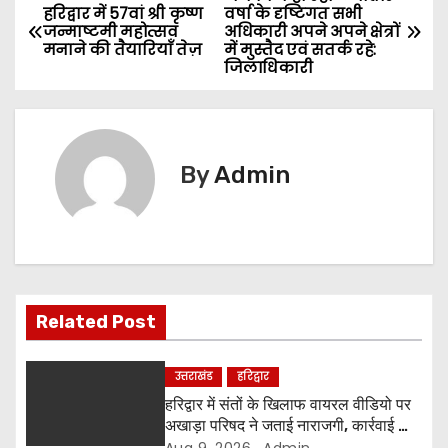
P
हरिद्वार में 57वां श्री कृष्ण
वर्षा के दृष्टिगत सभी
जन्माष्टमी महोत्सव
अधिकारी अपने अपने क्षेत्रों
o
मनाने की तैयारियाँ तेज़
में मुस्तैद एवं सतर्क रहे:
जिलाधिकारी
s
t
n
By
Admin
a
v
i
Related Post
g
a
उत्तराखंड
हरिद्वार
हरिद्वार में संतों के खिलाफ वायरल वीडियो पर
t
अखाड़ा परिषद ने जताई नाराजगी, कार्रवाई की
चेतावनी दी