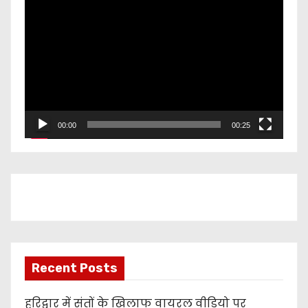
V
i
d
e
o
P
l
00:00
00:25
a
y
e
r
Recent Posts
हरिद्वार में संतों के खिलाफ वायरल वीडियो पर