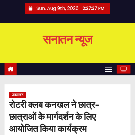
S
Sun. Aug 9th, 2026
2:27:38 PM
k
i
p
सनातन न्यूज
t
o
c
o
n
t
e
उत्तराखंड
n
रोटरी क्लब कनखल ने छात्र-
t
छात्राओं के मार्गदर्शन के लिए
आयोजित किया कार्यक्रम