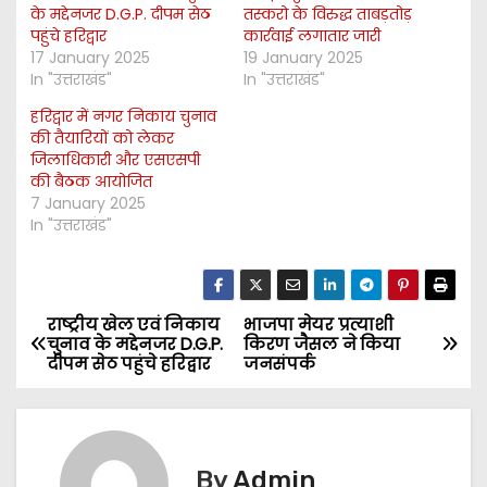
के मद्देनजर D.G.P. दीपम सेठ
तस्करो के विरुद्ध ताबड़तोड़
पहुंचे हरिद्वार
कार्रवाई लगातार जारी
17 January 2025
19 January 2025
In "उत्तराखंड"
In "उत्तराखंड"
हरिद्वार में नगर निकाय चुनाव
की तैयारियों को लेकर
जिलाधिकारी और एसएसपी
की बैठक आयोजित
7 January 2025
In "उत्तराखंड"
राष्ट्रीय खेल एवं निकाय
भाजपा मेयर प्रत्याशी
P
चुनाव के मद्देनजर D.G.P.
किरण जैसल ने किया
दीपम सेठ पहुंचे हरिद्वार
जनसंपर्क
o
s
t
By
Admin