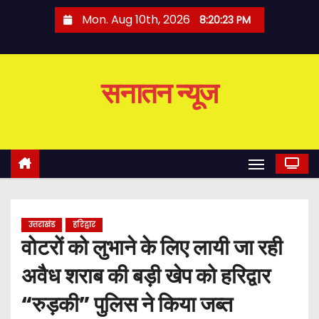
S
Mon. Aug 10th, 2026
8:20:24 PM
k
i
p
सनातन न्यूज
t
o
c
o
n
t
e
उत्तराखंड
हरिद्वार
n
वोटरों को लुभाने के लिए लायी जा रही
t
अवैध शराब की बड़ी खेप को हरिद्वार
“रुड़की” पुलिस ने किया जब्त