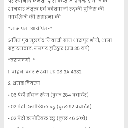
पर स्थानीय जनता द्वारा कप्तान प्रमेन्द्र डोबाल के
शानदार नेतृत्व एवं कोतवाली रुड़की पुलिस की
कार्यशैली की सराहना की।
*नाम पता आरोपित-*
अमित पुत्र मूलचंद्र निवासी ग्राम भारापुर भौरी, थाना
बहादराबाद, जनपद हरिद्वार (उम्र 35 वर्ष)
*बरामदगी-*
1. वाहन: कार संख्या UK 08 BA 4332
2. शराब विवरण
• 06 पेटी रॉयल स्टैग (कुल 284 क्वार्टर)
• 02 पेटी इम्पीरियल ब्लू (कुल 92 क्वार्टर)
• 02 पेटी इम्पीरियल ब्लू (कुल 46 अध्धे)