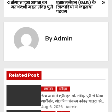
समाप्त हुआ आपस का
एसएमजेएन (SMJN) के
o
मतभेद:श्री महंत रविंद्र पुरी
खिलाड़ियों ने लहराया
परचम
s
t
n
By
Admin
a
v
i
Related Post
g
a
उत्तराखंड
हरिद्वार
रेखा आर्या ने श्रीमहंत डॉ. रविंद्र पुरी से लिया
t
आशीर्वाद, ओलंपिक संकल्प कांवड़ यात्रा को
मिला संतों का समर्थन
Aug 6, 2026
Admin
i