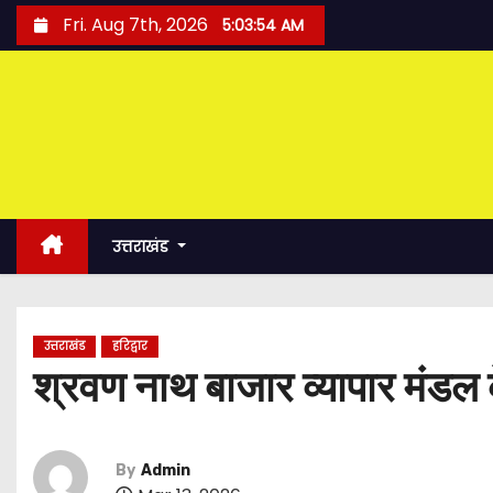
S
Fri. Aug 7th, 2026
5:03:55 AM
k
i
p
t
o
c
o
उत्तराखंड
n
t
e
उत्तराखंड
हरिद्वार
n
श्रवण नाथ बाजार व्यापार मंडल के
t
By
Admin