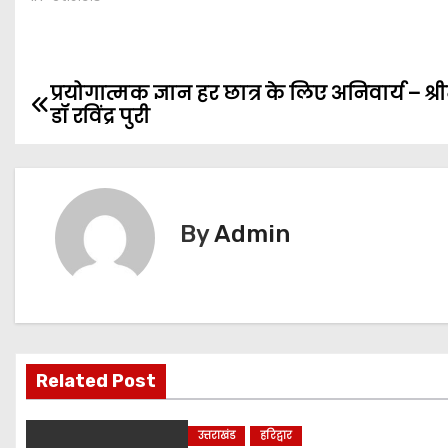
प्रयोगात्मक ज्ञान हर छात्र के लिए अनिवार्य – श्र
P
डॉ रविंद्र पुरी
o
s
t
By
Admin
n
a
v
Related Post
i
g
उत्तराखंड
हरिद्वार