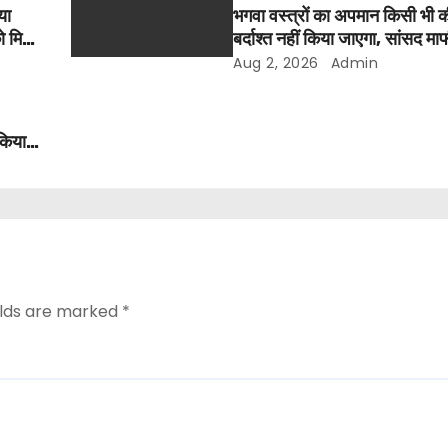
या
भगवा वस्त्रों का अपमान किसी भी 
ो मिला
बर्दाश्त नहीं किया जाएगा, सांसद माफी 
श्रीमहंत डॉ. रविंद्र पुरी महाराज
Aug 2, 2026
Admin
 किया
elds are marked
*