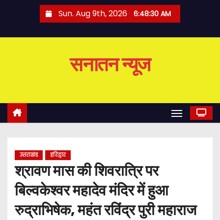
S
Sun. Aug 9th, 2026
6:48:30 AM
k
i
p
सनातन न्यूज
t
o
c
o
n
t
e
उत्तराखंड
हरिद्वार
n
श्रावण मास की शिवरात्रि पर
t
बिल्वकेश्वर महादेव मंदिर में हुआ
रुद्राभिषेक, महंत रविंद्र पुरी महाराज