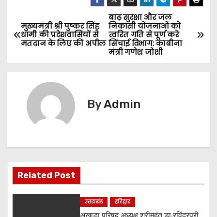
बाढ़ सुरक्षा और जल
P
मुख्यमंत्री श्री पुष्कर सिंह
निकासी योजनाओं को
धामी की प्रदेशवासियों से
त्वरित गति से पूर्ण करे
o
मतदान के लिए की अपील
सिंचाई विभाग: काबीना
मंत्री गणेश जोशी
s
t
n
By
Admin
a
v
i
Related Post
g
a
उत्तराखंड
हरिद्वार
अखाड़ा परिषद अध्यक्ष श्रीमहंत डा.रविंद्रपुरी