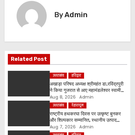
t
n
By
Admin
a
v
i
Related Post
g
a
उत्तराखंड
हरिद्वार
अखाड़ा परिषद अध्यक्ष श्रीमहंत डा.रविंद्रपुरी
t
ने किया गुजरात से आए महामंडलेश्वर स्वामी
कुर्षी पुरी और भक्तों का स्वागत
Aug 8, 2026
Admin
i
उत्तराखंड
देहारादून
o
राष्ट्रीय हथकरघा दिवस पर उत्कृष्ट बुनकर
और शिल्पकार सम्मानित, स्थानीय उत्पाद
n
अपनाने का आह्वान
Aug 7, 2026
Admin