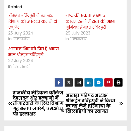
Related
श्रीमहंत रविंद्रपुरी ने स्वास्थ्य
राष्ट्र की एकता अखण्डता
विभाग को उपलब्ध करायी दो
कायम रखने में संतों की अहम
एंबुलेंस
भूमिका:श्रीमहंत रविंद्रपुरी
25 July 2024
29 July 2023
In "उत्तराखंड"
In "उत्तराखंड"
भगवान शिव को प्रिय है श्रावण
मास:श्रीमहंत रविंद्रपुरी
22 July 2024
In "उत्तराखंड"
राजकीय मेडिकल कॉलेज
P
अखाड़ा परिषद अध्यक्ष
देहरादून और हल्द्वानी में
श्रीमहंत रविंद्रपुरी ने किया
तीमारदारों के लिए विश्राम
o
कांवड़ लेने हरिणाया के
गृह बनाए जाएंगे, एम.ओ.यू.
खिलाड़ियों का स्वागत
पर हस्ताक्षर
s