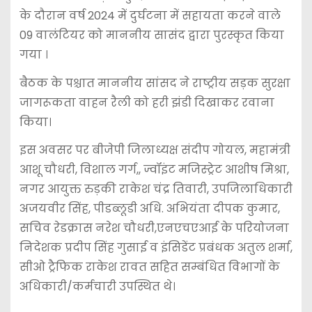
के दौरान वर्ष 2024 में दुर्घटना में सहायता करने वाले
09 वालंटियर को माननीय सासंद द्वारा पुरस्कृत किया
गया ।
बैठक के पश्चात माननीय सांसद ने राष्ट्रीय सड़क सुरक्षा
जागरूकता वाहन रैली को हरी झंडी दिखाकर रवाना
किया।
इस अवसर पर बीजेपी जिलाध्यक्ष संदीप गोयल, महामंत्री
आशू चौधरी, विशाल गर्ग,, ज्वॉइंट मजिस्ट्रेट आशीष मिश्रा,
नगर आयुक्त रुड़की राकेश चंद्र तिवारी, उपजिलाधिकारी
अजयवीर सिंह, पीडब्लूडी अधि. अभियंता दीपक कुमार,
सचिव रेडक्रास नरेश चौधरी,एनएचएआई के परियोजना
निदेशक प्रदीप सिंह गुसाई व इंसिडेंट प्रबंधक अतुल शर्मा,
सीओ ट्रैफिक राकेश रावत सहित सम्बंधित विभागों के
अधिकारी/कर्मचारी उपस्थित थे।