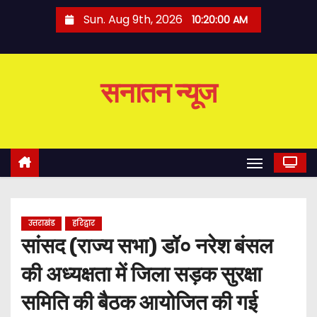
S
Sun. Aug 9th, 2026
10:20:01 AM
k
i
p
सनातन न्यूज
t
o
c
o
n
t
e
उत्तराखंड
हरिद्वार
n
सांसद (राज्य सभा) डॉ० नरेश बंसल
t
की अध्यक्षता में जिला सड़क सुरक्षा
समिति की बैठक आयोजित की गई