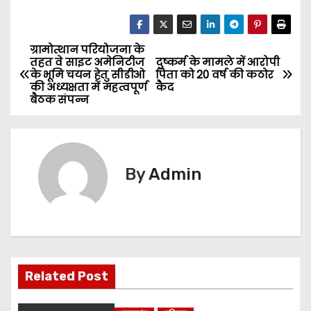
ग्रामोत्थान परियोजना के
P
तहत वे साइट अमेनिटीज
दुष्कर्म के मामले में आरोपी
के भूमि चयन हेतु सीडीओ
पिता को 20 वर्ष की कठोर
o
की अध्यक्षता में महत्वपूर्ण
कैद
बैठक संपन्न
s
t
n
By
Admin
a
v
i
Related Post
g