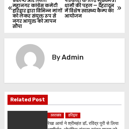
प्रकोष्ठ और जिला
पत्रकारों के लिए मुख्यमंत्री
o
महानगर कांग्रेस कमेटी
धामी की पहल — देहरादून
हरिद्वार द्वारा विभिन्न मांगों
में विशेष स्वास्थ्य कैम्प का
s
को लेकर संयुक्त रूप से
आयोजन
नगर आयुक्त को ज्ञापन
सौंपा
t
n
a
By
Admin
v
i
g
Related Post
a
t
उत्तराखंड
हरिद्वार
रेखा आर्या ने श्रीमहंत डॉ. रविंद्र पुरी से लिया
i