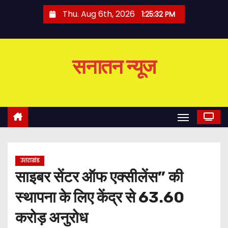
S
Thu. Aug 6th, 2026
1:25:33 PM
k
i
p
सनातन न्यूज
t
o
c
o
n
t
e
उत्तराखंड
n
साइबर सेंटर ऑफ एक्सीलेंस” की
t
स्थापना के लिए केंद्र से 63.60
करोड़ अनुरोध