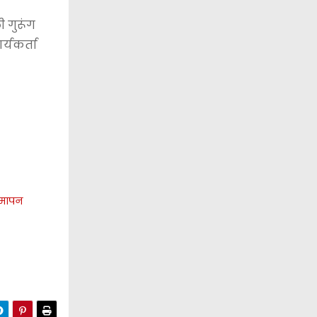
 गुरूंग
र्यकर्ता
 समापन