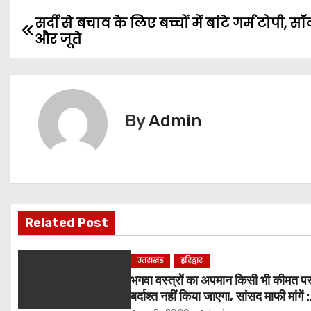
सर्दी से बचाव के लिए बच्चों में बांटे गर्म टोपी, सॉ
P
और जूते
o
s
t
By
Admin
n
a
v
Related Post
i
g
उत्तराखंड
हरिद्वार
भगवा वस्त्रों का अपमान किसी भी कीमत प
a
बर्दाश्त नहीं किया जाएगा, सांसद माफी मांगें :