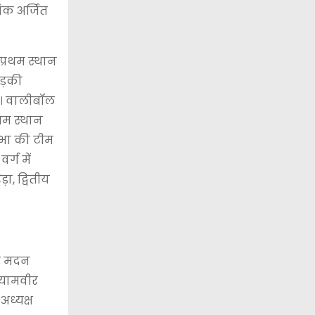
ंक अर्जित
प्रथम स्थान
ुड़की
ी। वालीबॉल
रथम स्थान
नसभा की टीम
र्ग में
ा, द्वितीय
यक मदन
्यामवीर
अध्यक्ष