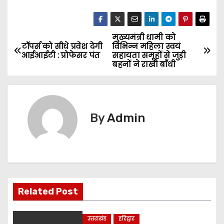
मुख्यमंत्री धामी को
P
टॉपर्स को सीधे प्रवेश देगी
विभिन्न महिला स्वयं
आईआईटी : प्रोफेसर पंत
सहायता समूहों से जुड़ी
o
बहनों ने राखी बाँधी
s
t
By
Admin
n
a
v
i
Related Post
g
उत्तराखंड
हरिद्वार