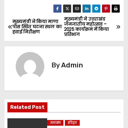
मुख्यमंत्री ने उत्तराखंड
P
मुख्यमंत्री ने किया माणा
जनजातीय महोत्सव –
पास स्थित घटना स्थल का
2025 कार्यक्रम में किया
o
हवाई निरीक्षण
प्रतिभाग
s
t
By
Admin
n
a
v
i
Related Post
g
उत्तराखंड
हरिद्वार