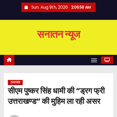
S
Sun. Aug 9th, 2026
2:06:59 AM
k
i
p
सनातन न्यूज
t
o
c
o
n
t
e
उत्तराखंड
n
सीएम पुष्कर सिंह धामी की “ड्रग फ्री
t
उत्तराखण्ड“ की मुहिम ला रही असर