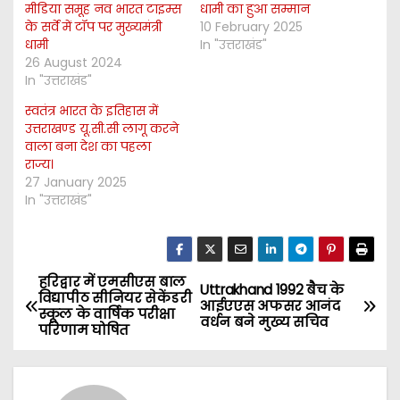
मीडिया समूह नव भारत टाइम्स
धामी का हुआ सम्मान
के सर्वे में टॉप पर मुख्यमंत्री
10 February 2025
धामी
In "उत्तराखंड"
26 August 2024
In "उत्तराखंड"
स्वतंत्र भारत के इतिहास में
उत्तराखण्ड यू.सी.सी लागू करने
वाला बना देश का पहला
राज्य।
27 January 2025
In "उत्तराखंड"
हरिद्वार में एमसीएस बाल
P
Uttrakhand 1992 बैच के
विद्यापीठ सीनियर सेकेंडरी
आईएएस अफसर आनंद
स्कूल के वार्षिक परीक्षा
o
वर्धन बने मुख्य सचिव
परिणाम घोषित
s