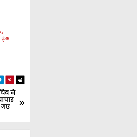
हंत
े कुंभ
चिव ने
्यापार
ए गए