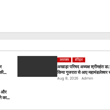
उत्तराखंड
हरिद्वार
पर
अखाड़ा परिषद अध्यक्ष श्रीमहंत डा.रव
 की
किया गुजरात से आए महामंडलेश्वर स्वा
और भक्तों का स्वागत
Aug 8, 2026
Admin
र और
ने का