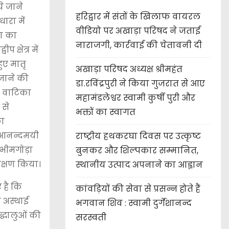
े जाने
हरिद्वार में संतों के खिलाफ वायरल
ारा में
वीडियो पर अखाड़ा परिषद ने जताई
ना का
नाराजगी, कार्रवाई की चेतावनी दी
 क्षेत्र में
हुए मातृ
अखाड़ा परिषद अध्यक्ष श्रीमहंत
जाने की
डा.रविंद्रपुरी ने किया गुजरात से आए
र वाटिका
महामंडलेश्वर स्वामी कुर्षी पुरी और
 से
भक्तों का स्वागत
का
ण,आनन्दमयी
राष्ट्रीय हथकरघा दिवस पर उत्कृष्ट
,भीमगोड़ा
बुनकर और शिल्पकार सम्मानित,
रीक्षण किया।
स्थानीय उत्पाद अपनाने का आह्वान
 है कि
कांवड़ियों की सेवा से प्रसन्न होते हैं
ं अस्थाई
भगवान शिव : स्वामी दुर्गेशानन्द
द्धालुओं की
सरस्वती