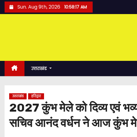
S
Sun. Aug 9th, 2026
10:58:18 AM
k
i
p
t
o
c
o
उत्तराखंड
n
t
e
उत्तराखंड
हरिद्वार
n
2027 कुंभ मेले को दिव्य एवं भव्
t
सचिव आनंद वर्धन ने आज कुंभ मेल