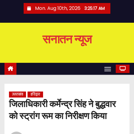
S
Mon. Aug 10th, 2026
3:25:17 AM
k
i
p
सनातन न्यूज
t
o
c
o
n
t
e
उत्तराखंड
हरिद्वार
n
जिलाधिकारी कर्मेन्द्र सिंह ने बुद्धवार
t
को स्ट्रांग रूम का निरीक्षण किया