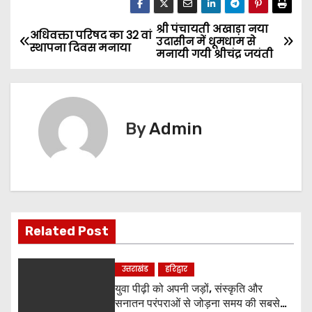
श्री पंचायती अखाड़ा नया
P
अधिवक्ता परिषद का 32 वां
उदासीन में धूमधाम से
स्थापना दिवस मनाया
मनायी गयी श्रीचंद्र जयंती
o
s
t
By
Admin
n
a
v
Related Post
i
g
उत्तराखंड
हरिद्वार
युवा पीढ़ी को अपनी जड़ों, संस्कृति और
a
सनातन परंपराओं से जोड़ना समय की सबसे