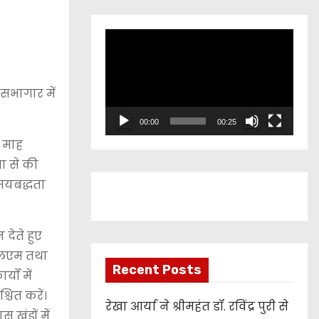
V
i
d
सभागार में
e
o
00:00
00:25
P
क माह
l
ता से की
a
मयबद्धता
y
e
 देते हुए
r
रएलएम तथा
Recent Posts
ों में
चित करें।
रेखा आर्या ने श्रीमहंत डॉ. रविंद्र पुरी से
खंडों में