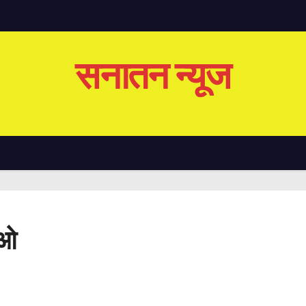
सनातन न्यूज
ीओ