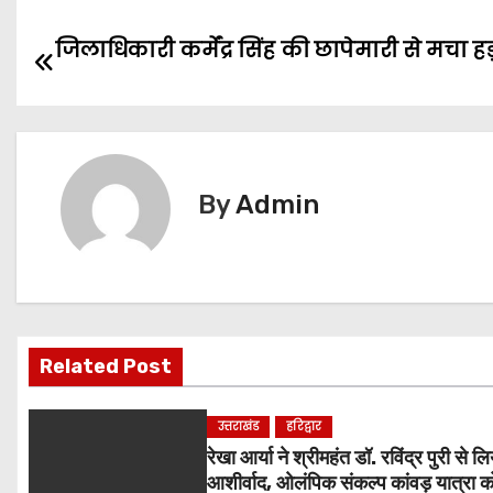
जिलाधिकारी कर्मेंद्र सिंह की छापेमारी से मचा
P
o
s
t
By
Admin
n
a
v
Related Post
i
g
उत्तराखंड
हरिद्वार
रेखा आर्या ने श्रीमहंत डॉ. रविंद्र पुरी से लि
a
आशीर्वाद, ओलंपिक संकल्प कांवड़ यात्रा क