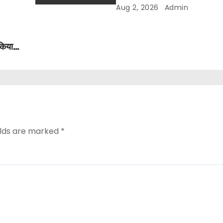
श्रीमहंत डॉ. रविंद्र पुरी महाराज
Aug 2, 2026
Admin
 किया
elds are marked
*